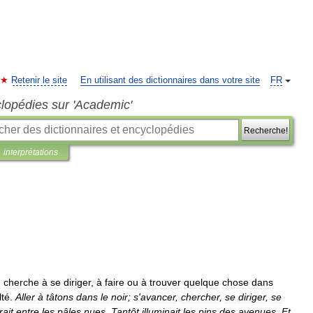
Retenir le site
En utilisant des dictionnaires dans votre site
FR
clopédies sur 'Academic'
Recherche!
interprétations
n
cherche
à
se
diriger
,
à
faire
ou
à
trouver
quelque
chose
dans
lté
.
Aller
à
tâtons
dans
le
noir
;
s
'
avancer
,
chercher
,
se
diriger
,
se
rait
entre
les
pâles
nues
,
Tantôt
illuminait
les
pins
des
avenues
,
Et