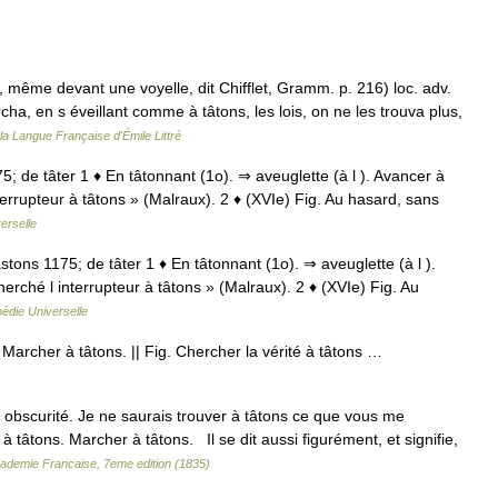
, même devant une voyelle, dit Chifflet, Gramm. p. 216) loc. adv.
a, en s éveillant comme à tâtons, les lois, on ne les trouva plus,
 la Langue Française d'Émile Littré
175; de tâter 1 ♦ En tâtonnant (1o). ⇒ aveuglette (à l ). Avancer à
nterrupteur à tâtons » (Malraux). 2 ♦ (XVIe) Fig. Au hasard, sans
erselle
tastons 1175; de tâter 1 ♦ En tâtonnant (1o). ⇒ aveuglette (à l ).
herché l interrupteur à tâtons » (Malraux). 2 ♦ (XVIe) Fig. Au
édie Universelle
 Marcher à tâtons. || Fig. Chercher la vérité à tâtons …
l obscurité. Je ne saurais trouver à tâtons ce que vous me
r à tâtons. Marcher à tâtons. Il se dit aussi figurément, et signifie,
Academie Francaise, 7eme edition (1835)