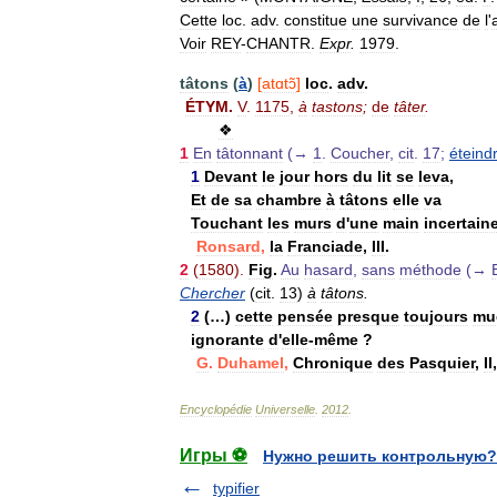
Cette
loc
.
adv
.
constitue
une
survivance
de
l
'
Voir
REY
-
CHANTR
.
Expr
.
1979
.
tâtons
(
à
)
[
atɑtɔ̃
]
loc
.
adv
.
ÉTYM
.
V
.
1175
,
à
tastons
;
de
tâter
.
❖
1
En
tâtonnant
(→
1
.
Coucher
,
cit
.
17
;
éteind
1
Devant
le
jour
hors
du
lit
se
leva
,
Et
de
sa
chambre
à
tâtons
elle
va
Touchant
les
murs
d
'
une
main
incertain
Ronsard
,
la
Franciade
,
III
.
2
(
1580
).
Fig
.
Au
hasard
,
sans
méthode
(→
Chercher
(
cit
.
13
)
à
tâtons
.
2
(…)
cette
pensée
presque
toujours
mu
ignorante
d
'
elle
-
même
?
G
.
Duhamel
,
Chronique
des
Pasquier
,
II
Encyclopédie
Universelle
.
2012
.
Игры ⚽
Нужно решить контрольную?
typifier