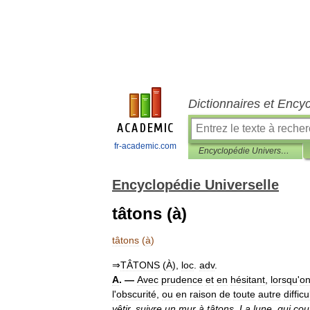
Dictionnaires et Ency
fr-academic.com
Encyclopédie Universelle
Encyclopédie Universelle
tâtons (à)
tâtons
(
à
)
⇒
TÂTONS
(
À
),
loc
.
adv
.
A
. —
Avec
prudence
et
en
hésitant
,
lorsqu
'
o
l
'
obscurité
,
ou
en
raison
de
toute
autre
difficu
vêtir
,
suivre
un
mur
à
tâtons
.
La
lune
,
qui
cou