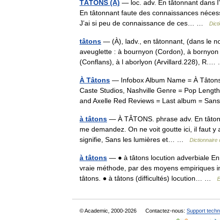
TÂTONS (À)
— loc. adv. En tâtonnant dans l’o
En tâtonnant faute des connaissances nécessa
J’ai si peu de connaissance de ces… …
Dict
tâtons
— (À), ladv., en tâtonnant, (dans le no
aveuglette : à bournyon (Cordon), à bornyon 
(Conflans), à l aborlyon (Arvillard.228), R
À Tâtons
— Infobox Album Name = À Tâtons 
Caste Studios, Nashville Genre = Pop Length
and Axelle Red Reviews = Last album = S
à tâtons
— À TÂTONS. phrase adv. En tâtonna
me demandez. On ne voit goutte ici, il faut y al
signifie, Sans les lumières et… …
Dictionnaire
à tâtons
— ● à tâtons locution adverbiale En 
vraie méthode, par des moyens empiriques in
tâtons. ● à tâtons (difficultés) locution… …
E
© Academic, 2000-2026
Contactez-nous:
Support techn