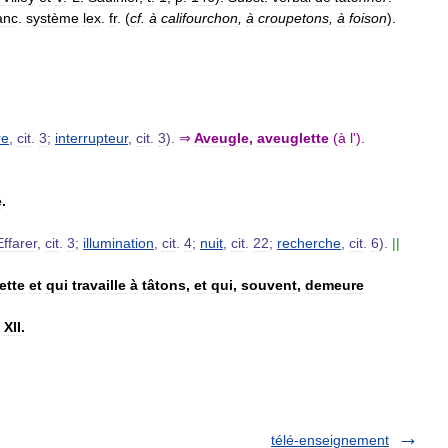
anc
.
système
lex
.
fr
. (
cf
.
à
califourchon
,
à
croupetons
,
à
foison
).
re
,
cit
.
3
;
interrupteur
,
cit
.
3
).
⇒
Aveugle
,
aveuglette
(
à
l
').
e
.
Effarer
,
cit
.
3
;
illumination
,
cit
.
4
;
nuit
,
cit
.
22
;
recherche
,
cit
.
6
).
||
ette
et
qui
travaille
à
tâtons
,
et
qui
,
souvent
,
demeure
,
XII
.
télé-enseignement