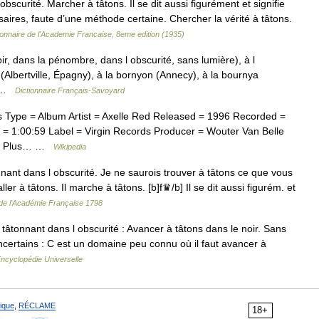
bscurité. Marcher à tâtons. Il se dit aussi figurément et signifie
ires, faute d’une méthode certaine. Chercher la vérité à tâtons.
ionnaire de l'Academie Francaise, 8eme edition (1935)
ir, dans la pénombre, dans l obscurité, sans lumière), à l
(Albertville, Épagny), à la bornyon (Annecy), à la bournya
.… …
Dictionnaire Français-Savoyard
Type = Album Artist = Axelle Red Released = 1996 Recorded =
 = 1:00:59 Label = Virgin Records Producer = Wouter Van Belle
ans Plus… …
Wikipedia
nt dans l obscurité. Je ne saurois trouver à tâtons ce que vous
ler à tâtons. Il marche à tâtons. [b]f♛/b] Il se dit aussi figurém. et
 de l'Académie Française 1798
tâtonnant dans l obscurité : Avancer à tâtons dans le noir. Sans
certains : C est un domaine peu connu où il faut avancer à
ncyclopédie Universelle
ique
,
RÉCLAME
18+