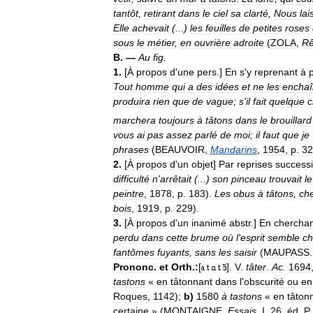
tantôt
,
retirant
dans
le
ciel
sa
clarté
,
Nous
lai
Elle
achevait
(...)
les
feuilles
de
petites
roses
sous
le
métier
,
en
ouvrière
adroite
(
ZOLA
,
R
B
. —
Au
fig
.
1
.
[
À
propos
d
'
une
pers
.]
En
s
'
y
reprenant
à
Tout
homme
qui
a
des
idées
et
ne
les
encha
produira
rien
que
de
vague
;
s
'
il
fait
quelque
c
marchera
toujours
à
tâtons
dans
le
brouillard
vous
ai
pas
assez
parlé
de
moi
;
il
faut
que
je
phrases
(
BEAUVOIR
,
Mandarins
,
1954
,
p
.
32
2
.
[
À
propos
d
'
un
objet
]
Par
reprises
success
difficulté
n
'
arrêtait
(...)
son
pinceau
trouvait
le
peintre
,
1878
,
p
.
183
).
Les
obus
à
tâtons
,
ch
bois
,
1919
,
p
.
229
).
3
.
[
À
propos
d
'
un
inanimé
abstr
.]
En
cherchan
perdu
dans
cette
brume
où
l
'
esprit
semble
ch
fantômes
fuyants
,
sans
les
saisir
(
MAUPASS
Prononc
.
et
Orth
.
:
[
].
V
.
tâter
.
Ac
.
1694
tastons
«
en
tâtonnant
dans
l
'
obscurité
ou
en
Roques
,
1142
);
b
)
1580
à
tastons
«
en
tâton
certaine
» (
MONTAIGNE
,
Essais
,
I
,
26
,
éd
.
P