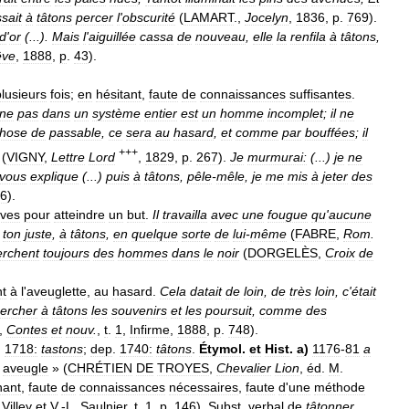
ssait
à
tâtons
percer
l
'
obscurité
(
LAMART
.,
Jocelyn
,
1836
,
p
.
769
).
d
'
or
(...).
Mais
l
'
aiguillée
cassa
de
nouveau
,
elle
la
renfila
à
tâtons
,
êve
,
1888
,
p
.
43
).
plusieurs
fois
;
en
hésitant
,
faute
de
connaissances
suffisantes
.
îne
pas
dans
un
système
entier
est
un
homme
incomplet
;
il
ne
hose
de
passable
,
ce
sera
au
hasard
,
et
comme
par
bouffées
;
il
+++
(
VIGNY
,
Lettre
Lord
,
1829
,
p
.
267
).
Je
murmurai:
(...)
je
ne
vous
explique
(...)
puis
à
tâtons
,
pêle
-
mêle
,
je
me
mis
à
jeter
des
6
).
ives
pour
atteindre
un
but
.
Il
travailla
avec
une
fougue
qu
'
aucune
ton
juste
,
à
tâtons
,
en
quelque
sorte
de
lui
-
même
(
FABRE
,
Rom
.
erchent
toujours
des
hommes
dans
le
noir
(
DORGELÈS
,
Croix
de
t
à
l
'
aveuglette
,
au
hasard
.
Cela
datait
de
loin
,
de
très
loin
,
c
'
était
ercher
à
tâtons
les
souvenirs
et
les
poursuit
,
comme
des
.,
Contes
et
nouv
.
,
t
.
1
,
Infirme
,
1888
,
p
.
748
).
,
1718:
tastons
;
dep
.
1740:
tâtons
.
Étymol
.
et
Hist
.
a
)
1176
-
81
a
aveugle
» (
CHRÉTIEN
DE
TROYES
,
Chevalier
Lion
,
éd
.
M
.
nant
,
faute
de
connaissances
nécessaires
,
faute
d
'
une
méthode
.
Villey
et
V
.-
L
.
Saulnier
,
t
.
1
,
p
.
146
).
Subst
.
verbal
de
tâtonner
.