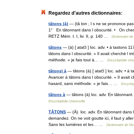
Regardez d'autres dictionnaires:
tâtons (à)
— (tâ ton ; l s ne se prononce pas
1° En tâtonnant dans l obscurité. • On cherch
RETZ Mém. t. I, liv. II, p. 140 …
Dictionnaire de
tâtons
— (à) [ atatɔ̃ ] loc. adv. • à tastons 1
tâtons dans l obscurité. « Il avait cherché l i
méthode. « je fais tout à… …
Encyclopédie Univ
tâtons\ à
— tâtons (à) [ atatɔ̃ ] loc. adv. • à 
Avancer à tâtons dans l obscurité. « Il avait c
hasard, sans méthode. « je fais… …
Encyclop
tâtons à
— tâtons (à) loc. adv. En tâtonnant.
Encyclopédie Universelle
TÂTONS
— (À). loc. adv. En tâtonnant dans 
demandez. On ne voit goutte ici, il faut y alle
Sans les lumières et les… …
Dictionnaire de l'